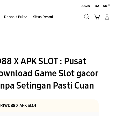
LOGIN
DAFTAR
Cari
Troli
Login/Sign-Up
Deposit Pulsa
Situs Resmi
Cari
8 X APK SLOT : Pusat
ownload Game Slot gacor
Tanpa Setingan Pasti Cuan
ARIWD88 X APK SLOT