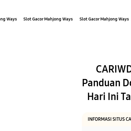
ong Ways
Slot Gacor Mahjong Ways
Slot Gacor Mahjong Ways
CARIWD8
Panduan D
Hari Ini 
INFORMASI SITUS C