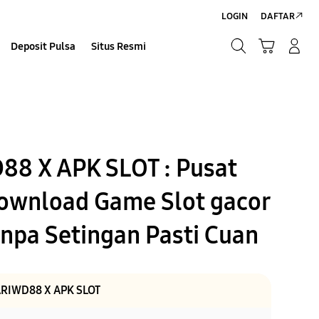
LOGIN
DAFTAR
Cari
Troli
Login/Sign-Up
Deposit Pulsa
Situs Resmi
Cari
8 X APK SLOT : Pusat
ownload Game Slot gacor
Tanpa Setingan Pasti Cuan
ARIWD88 X APK SLOT