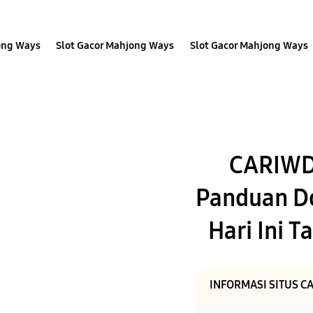
ong Ways
Slot Gacor Mahjong Ways
Slot Gacor Mahjong Ways
CARIWD8
Panduan D
Hari Ini 
INFORMASI SITUS C