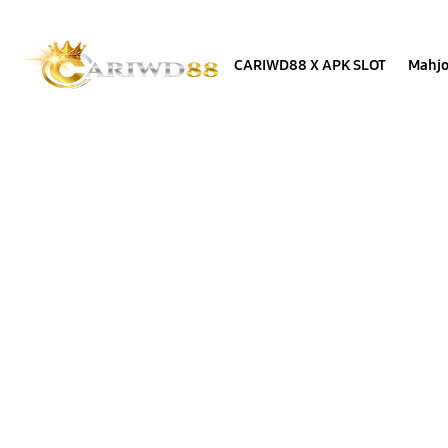
Skip
to
content
CARIWD88 X APK SLOT
Mahj