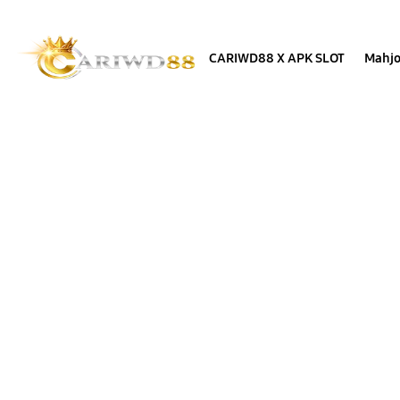
Skip
to
content
CARIWD88 X APK SLOT
Mahj