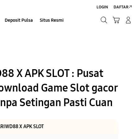
LOGIN
DAFTAR
Cari
Troli
Login/Sign-Up
Deposit Pulsa
Situs Resmi
Cari
8 X APK SLOT : Pusat
ownload Game Slot gacor
Tanpa Setingan Pasti Cuan
ARIWD88 X APK SLOT