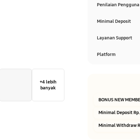
Penilaian Pengguna
Minimal Deposit
Layanan Support
Platform
+4 lebih
banyak
BONUS NEW MEMBE
Minimal Deposit Rp.
Minimal Withdraw 