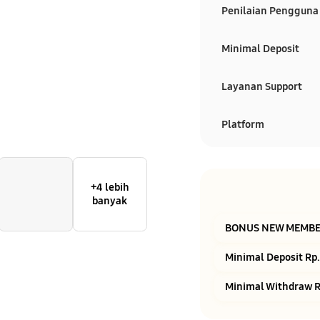
Penilaian Pengguna
Minimal Deposit
Layanan Support
Platform
+4 lebih
banyak
BONUS NEW MEMBE
Minimal Deposit Rp.
Minimal Withdraw 