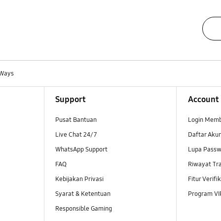
 Ways
Support
Account
Pusat Bantuan
Login Mem
Live Chat 24/7
Daftar Aku
WhatsApp Support
Lupa Passw
FAQ
Riwayat Tr
Kebijakan Privasi
Fitur Verifi
Syarat & Ketentuan
Program VI
Responsible Gaming