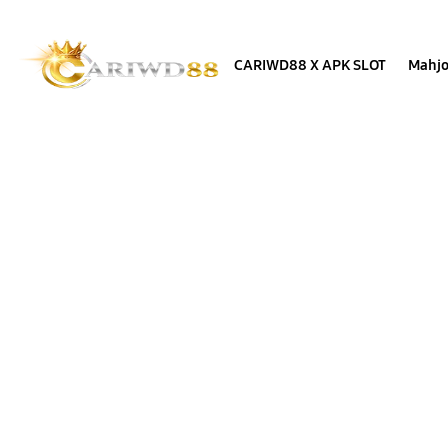
Skip
to
content
CARIWD88 X APK SLOT
Mahj