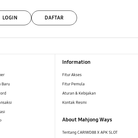
LOGIN
DAFTAR
Information
ber
Fitur Akses
n Baru
Fitur Pemula
ord
Aturan & Kebijakan
ansaksi
Kontak Resmi
kasi
About Mahjong Ways
P
Tentang CARIWD88 X APK SLOT