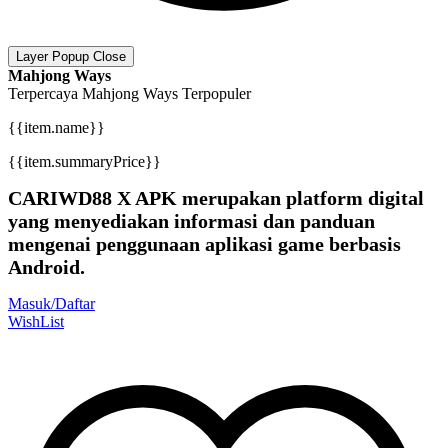
Layer Popup Close
Mahjong Ways
Terpercaya
Mahjong Ways
Terpopuler
{{item.name}}
{{item.summaryPrice}}
CARIWD88 X APK merupakan platform digital
yang menyediakan informasi dan panduan
mengenai penggunaan aplikasi game berbasis
Android.
Masuk/Daftar
WishList