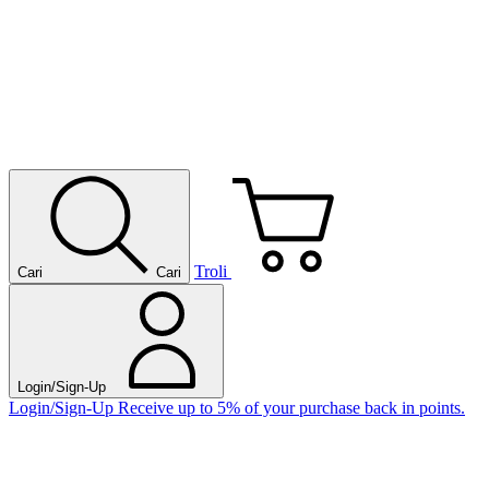
Troli
Cari
Cari
Login/Sign-Up
Login/Sign-Up
Receive up to 5% of your purchase back in points.