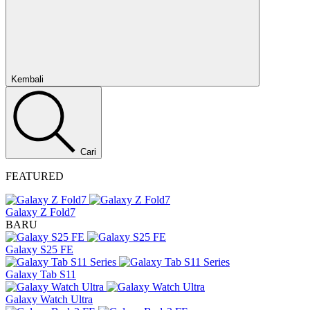
Tutup
Kembali
Cari
FEATURED
Galaxy Z Fold7
BARU
Galaxy S25 FE
Galaxy Tab S11
Galaxy Watch Ultra