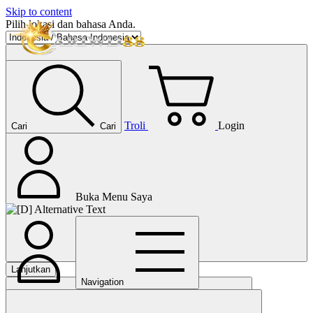
Skip to content
Pilih lokasi dan bahasa Anda.
Troli
Login
Cari
Cari
Buka Menu Saya
Lanjutkan
Navigation