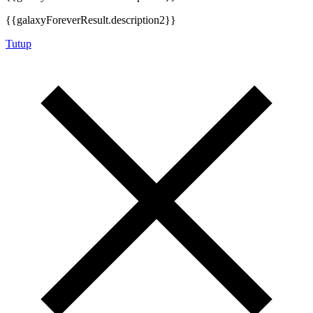
{{galaxyForeverResult.description2}}
Tutup