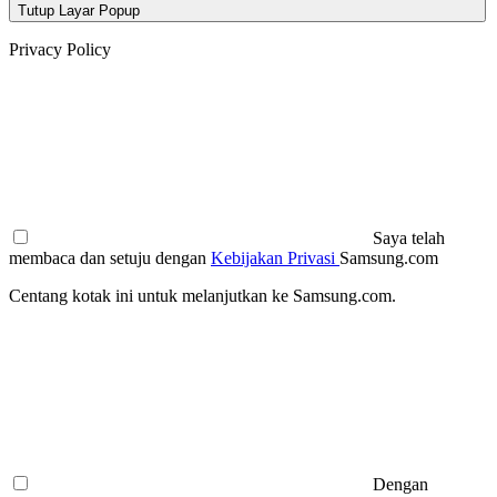
Tutup Layar Popup
Privacy Policy
Saya telah
membaca dan setuju dengan
Kebijakan Privasi
Samsung.com
Centang kotak ini untuk melanjutkan ke Samsung.com.
Dengan